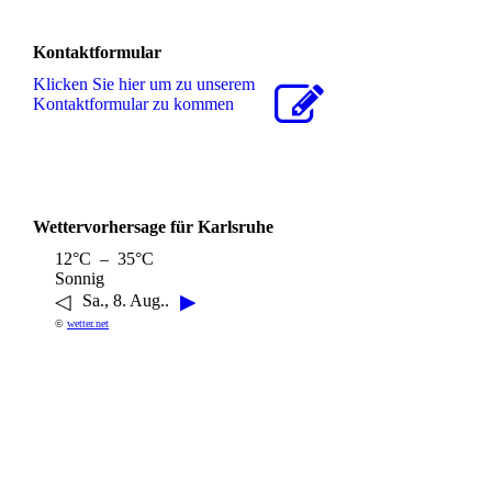
Kontaktformular
Klicken Sie hier um zu unserem
Kon­takt­for­mu­lar zu kommen
Wettervorhersage für Karlsruhe
12°C – 35°C
Sonnig
◁
▶
Sa., 8. Aug..
©
wetter.net