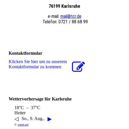
76199 Karlsruhe
e-mail:
mail@tcr.de
Telefon: 0721 / 88 68 99
Kontaktformular
Klicken Sie hier um zu unserem
Kon­takt­for­mu­lar zu kommen
Wettervorhersage für Karlsruhe
18°C – 37°C
Heiter
◁
▶
So., 9. Aug..
©
wetter.net