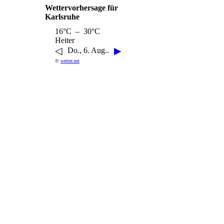
Wettervorhersage für
Karlsruhe
16°C – 30°C
Heiter
◁
▶
Do., 6. Aug..
©
wetter.net