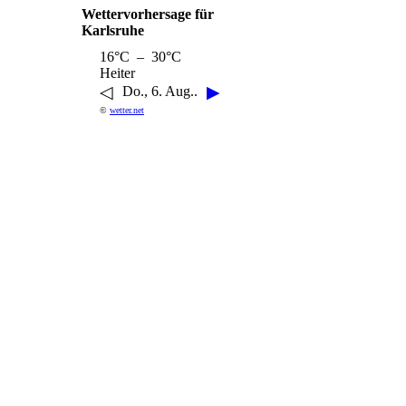
Wettervorhersage für
Karlsruhe
16°C – 30°C
Heiter
◁
▶
Do., 6. Aug..
©
wetter.net