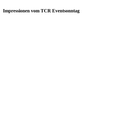
Impressionen vom TCR Eventsonntag
download
download (1)