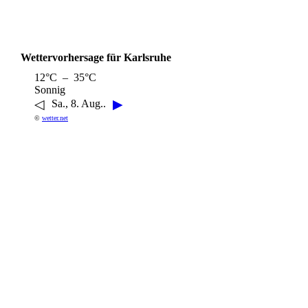
Wettervorhersage für Karlsruhe
12°C – 35°C
Sonnig
◁
▶
Sa., 8. Aug..
©
wetter.net