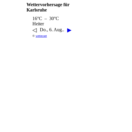
Wettervorhersage für
Karlsruhe
16°C – 30°C
Heiter
◁
▶
Do., 6. Aug..
©
wetter.net