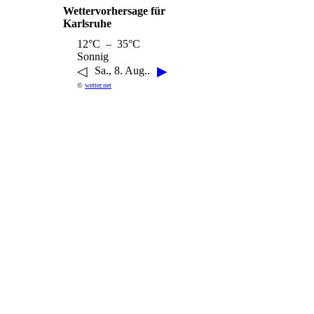
Wettervorhersage für
Karlsruhe
12°C – 35°C
Sonnig
◁
▶
Sa., 8. Aug..
©
wetter.net