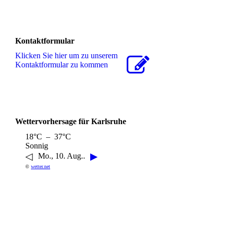
Kontaktformular
Klicken Sie hier um zu unserem
Kon­takt­for­mu­lar zu kommen
Wettervorhersage für Karlsruhe
18°C – 37°C
Sonnig
◁
▶
Mo., 10. Aug..
©
wetter.net