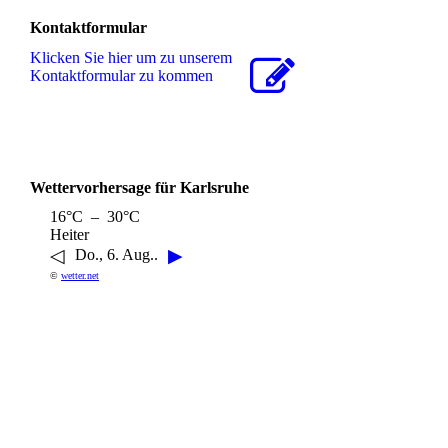
Kontaktformular
Klicken Sie hier um zu unserem
Kon­takt­for­mu­lar zu kommen
Wettervorhersage für Karlsruhe
16°C – 30°C
Heiter
◁
▶
Do., 6. Aug..
©
wetter.net