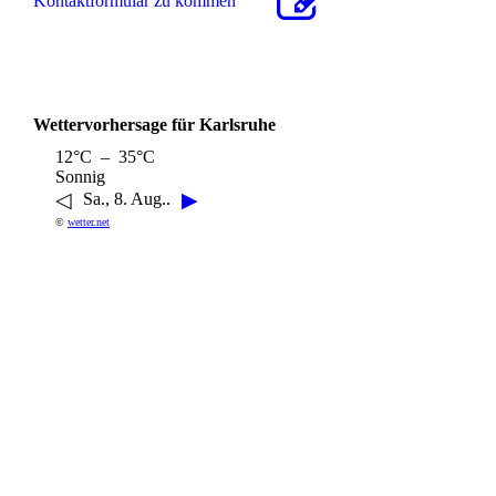
Kon­takt­for­mu­lar zu kommen
Wettervorhersage für Karlsruhe
12°C – 35°C
Sonnig
◁
▶
Sa., 8. Aug..
©
wetter.net