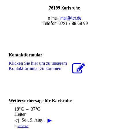
76199 Karlsruhe
e-mail:
mail@tcr.de
Telefon: 0721 / 88 68 99
Kontaktformular
Klicken Sie hier um zu unserem
Kon­takt­for­mu­lar zu kommen
Wettervorhersage für Karlsruhe
18°C – 37°C
Heiter
◁
▶
So., 9. Aug..
©
wetter.net