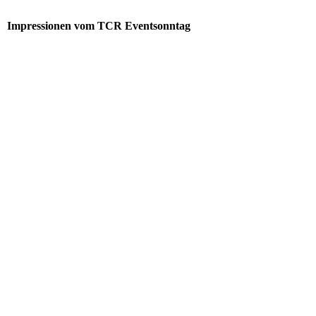
Impressionen vom TCR Eventsonntag
download
download (1)