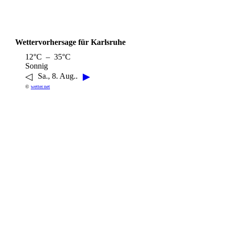
Wettervorhersage für Karlsruhe
12°C – 35°C
Sonnig
◁
▶
Sa., 8. Aug..
©
wetter.net