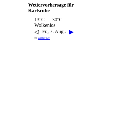
Wettervorhersage für
Karlsruhe
13°C – 30°C
Wolkenlos
◁
▶
Fr., 7. Aug..
©
wetter.net