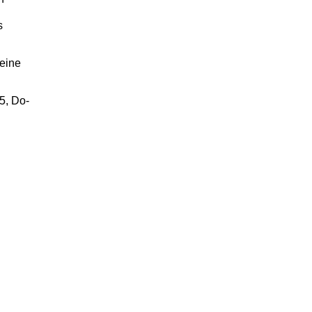
s
heine
5, Do-