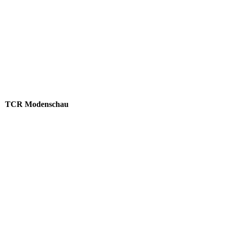
download (14)
TCR Modenschau
download