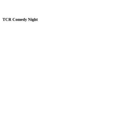
TCR Comedy Night
download
download (1)