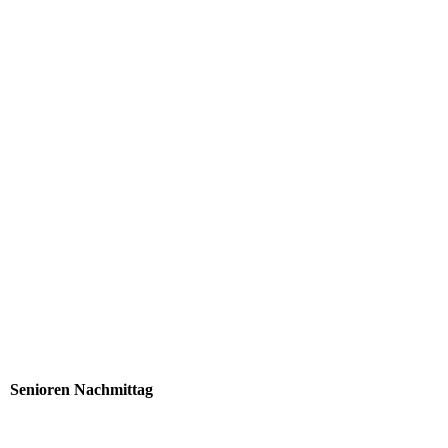
download (10)
download (11)
Senioren Nachmittag